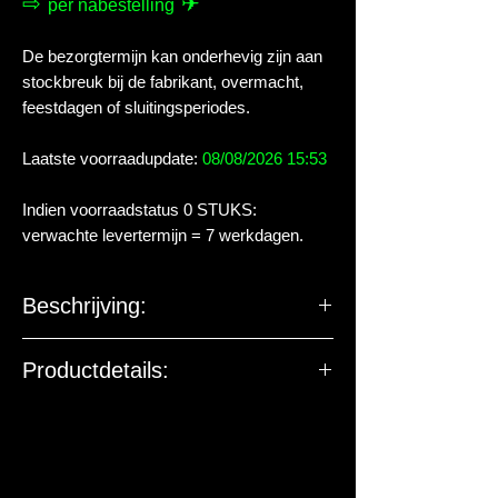
⇨
✈
per nabestelling
De bezorgtermijn kan onderhevig zijn aan
stockbreuk bij de fabrikant, overmacht,
feestdagen of sluitingsperiodes.
Laatste voorraadupdate:
08/08/2026 15:53
Indien voorraadstatus 0 STUKS:
verwachte levertermijn = 7 werkdagen.
Beschrijving:
Hikari Lionhead is speciaal ontwikkeld
Productdetails:
als alternatief voor levend voer om de
groei en de ontwikkeling van de
De EU-verantwoordelijke
kenmerkende koppartij 'de wen' te
marktdeelnemer ziet toe op
bevorderen. Leeuwenkoppen zijn
productveiligheid. De onderstaande
gevoelig voor schimmels en bacteriën
gegevens zijn niet bedoeld voor vragen,