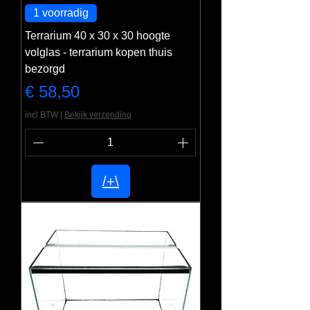
1 voorradig
Terrarium 40 x 30 x 30 hoogte
volglas - terrarium kopen thuis
bezorgd
Prijs
€ 58,50
incl.BTW
|
Bekijk verzending
/+\