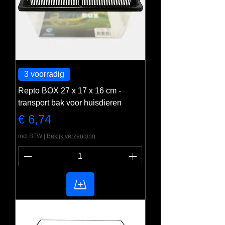
3 voorradig
Repto BOX 27 x 17 x 16 cm -
transport bak voor huisdieren
Prijs
€ 6,74
incl.BTW
|
Bekijk verzending
/+\