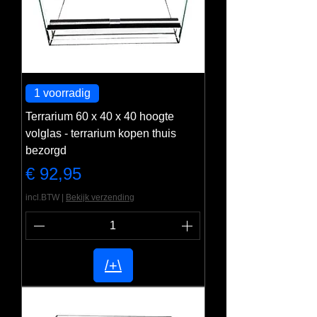
1 voorradig
Terrarium 60 x 40 x 40 hoogte
volglas - terrarium kopen thuis
bezorgd
Prijs
€ 92,95
incl.BTW
|
Bekijk verzending
/+\