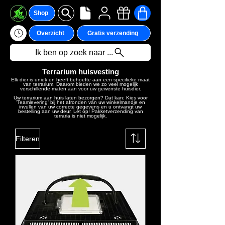
Shop
Overzicht
Gratis verzending
Ik ben op zoek naar ...
Terrarium huisvesting
Elk dier is uniek en heeft behoefte aan een specifieke maat
van terrarium. Daarom bieden we zo veel mogelijk
verschillende maten aan voor uw gewenste huisdier.
Uw terrarium a
an huis laten bezorgen? Dat kan: Kies voor
'Teamlevering'
bij het afronden van uw winkelmandje en
invullen van uw correcte gegevens
en u ontvangt uw
bestelling aan uw deur. Let op!
Pakketverzending van
terraria is niet mogelijk.
Filteren
We hebben momenteel
geen producten om
weer te geven.