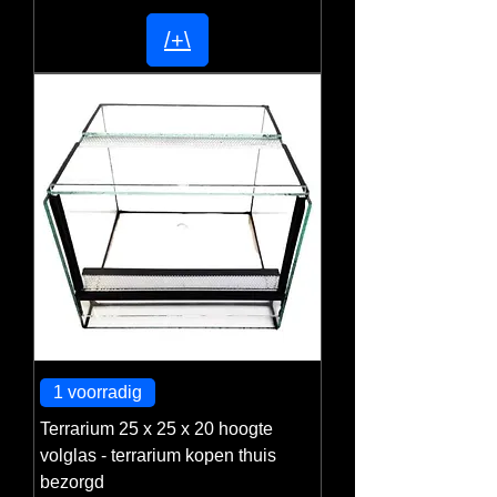
/+\
1 voorradig
Terrarium 25 x 25 x 20 hoogte
volglas - terrarium kopen thuis
bezorgd