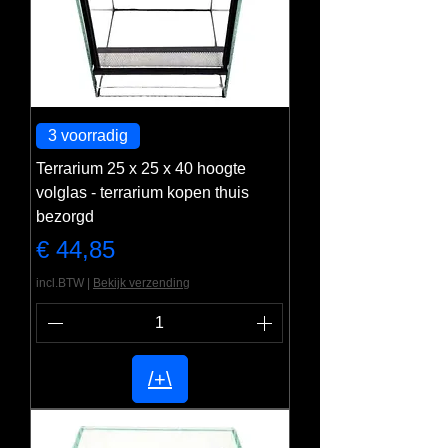
3 voorradig
Terrarium 25 x 25 x 40 hoogte
volglas - terrarium kopen thuis
bezorgd
Prijs
€ 44,85
incl.BTW
|
Bekijk verzending
/+\