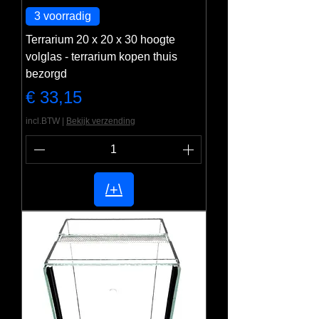
3 voorradig
Terrarium 20 x 20 x 30 hoogte
volglas - terrarium kopen thuis
bezorgd
Prijs
€ 33,15
incl.BTW
|
Bekijk verzending
/+\