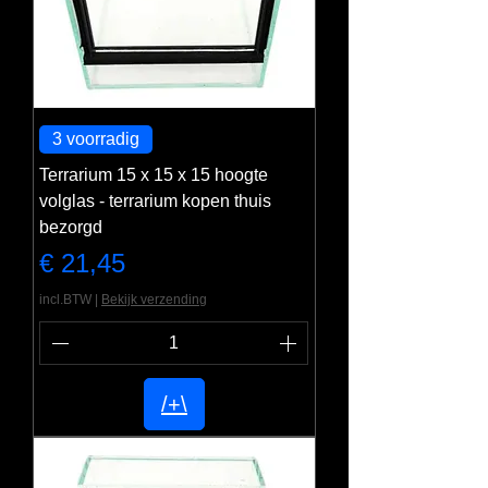
3 voorradig
Terrarium 15 x 15 x 15 hoogte
volglas - terrarium kopen thuis
bezorgd
Prijs
€ 21,45
incl.BTW
|
Bekijk verzending
/+\