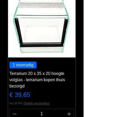
1 voorradig
Terrarium 20 x 35 x 20 hoogte
volglas - terrarium kopen thuis
bezorgd
Prijs
€ 39,65
incl.BTW
|
Bekijk verzending