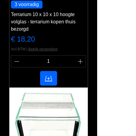
3 voorradig
Terrarium 10 x 10 x 10 hoogte
volglas - terrarium kopen thuis
bezorgd
Prijs
€ 18,20
incl.BTW
|
Bekijk verzending
/+\