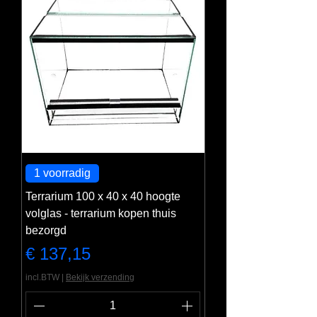
1 voorradig
Terrarium 100 x 40 x 40 hoogte
volglas - terrarium kopen thuis
bezorgd
Prijs
€ 137,15
incl.BTW
|
Bekijk verzending