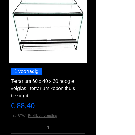
1 voorradig
Terrarium 60 x 40 x 30 hoogte
volglas - terrarium kopen thuis
bezorgd
Prijs
€ 88,40
incl.BTW
|
Bekijk verzending