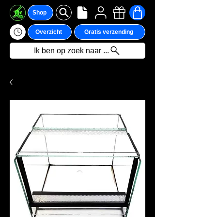
Shop
Overzicht
Gratis verzending
Ik ben op zoek naar ...