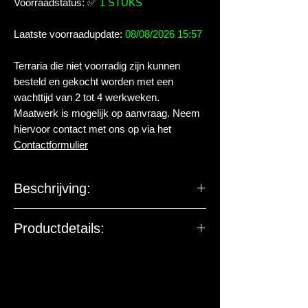
Voorraadstatus:
✅
1 STUKS
Laatste voorraadupdate:
08/08/2026 15:57
Terraria die niet voorradig zijn kunnen
besteld en gekocht worden met een
wachttijd van 2 tot 4 werkweken.
Maatwerk is mogelijk op aanvraag. Neem
hiervoor contact met ons op via het
Contactformulier
Beschrijving:
Product:
Terrarium volglas
Productdetails:
Afmetingen:
25 breedte x 25 diepte
x 20 hoogte
Ventilatie:
Eenmaal