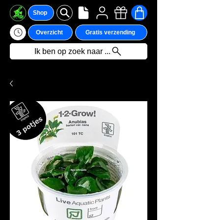
Shop
Overzicht
Gratis verzending
Ik ben op zoek naar ...