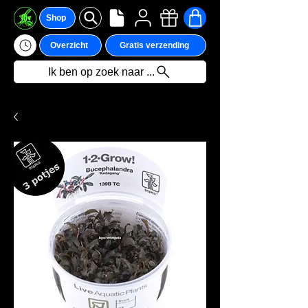
Shop
Overzicht
Gratis verzending
Ik ben op zoek naar ...