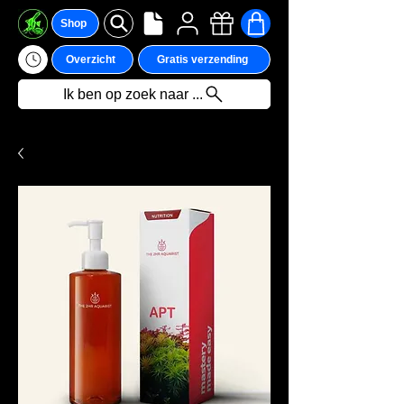
Shop
Overzicht
Gratis verzending
Ik ben op zoek naar ...