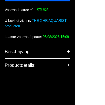
Voorraadstatus:
✅
1 STUKS
U bevindt zich in:
THE 2 HR AQUARIST
producten
Laatste voorraadupdate:
05/08/2026 15:09
Beschrijving:
Productdetails:
U kan deze info bij ons opvragen indien
dit nodig geacht wordt.