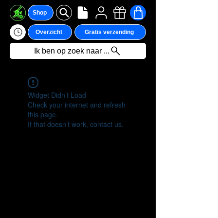
Shop
Overzicht
Gratis verzending
Ik ben op zoek naar ...
Widget Didn’t Load
Check your internet and refresh
this page.
If that doesn’t work, contact us.