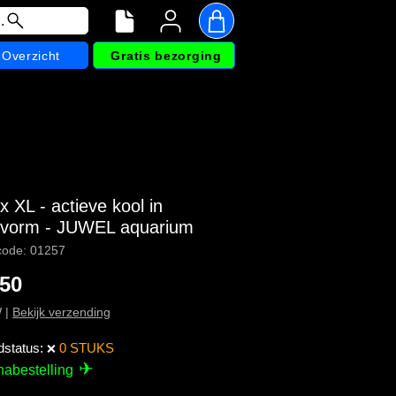
.
Overzicht
Gratis bezorging
 XL - actieve kool in
 vorm - JUWEL aquarium
code: 01257
Prijs
,50
W
|
Bekijk verzending
dstatus:
0 STUKS
❌
✈
nabestelling