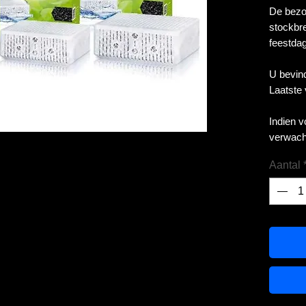
De bezor
stockbre
feestdag
U bevind
Laatste
Indien 
verwach
Aantal