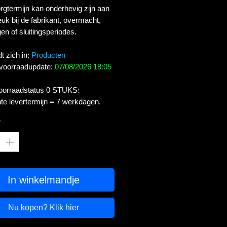
gtermijn kan onderhevig zijn aan
uk bij de fabrikant, overmacht,
en of sluitingsperiodes.
t zich in:
Producten
 voorraadupdate:
07/08/2026 18:05
voorraadstatus 0 STUKS:
te levertermijn = 7 werkdagen.
*
In winkelmandje
Nu kopen? Klik hier