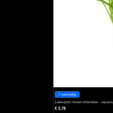
7 voorradig
Lilaeopsis novae-zelandiae - aquari
Prijs
€ 3,76