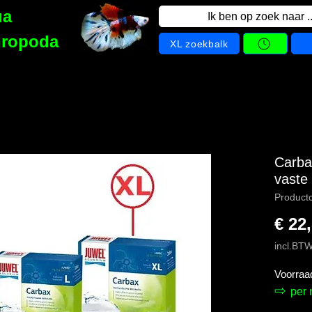
ua
Ik ben op zoek naar ..
hropoda
XL zoekbalk
Carbax
vaste
Product
€ 22
incl.BT
Voorraa
⇨
per 