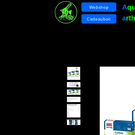
A
q
Webshop
a
rt
Cadeaubon