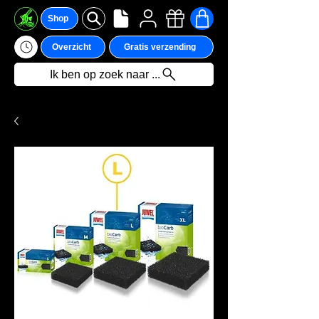
Shop
Overzicht
Gratis verzending
Ik ben op zoek naar ...