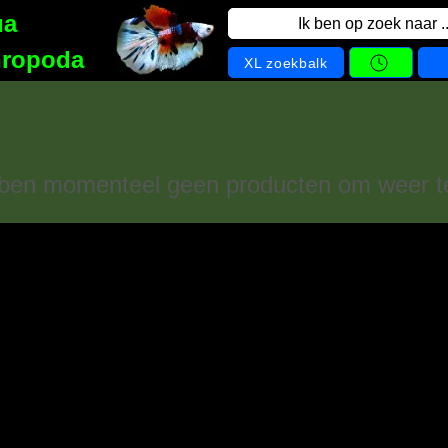
ua
Ik ben op zoek naar ..
hropoda
XL zoekbalk
en momenteel geen producten om weer t