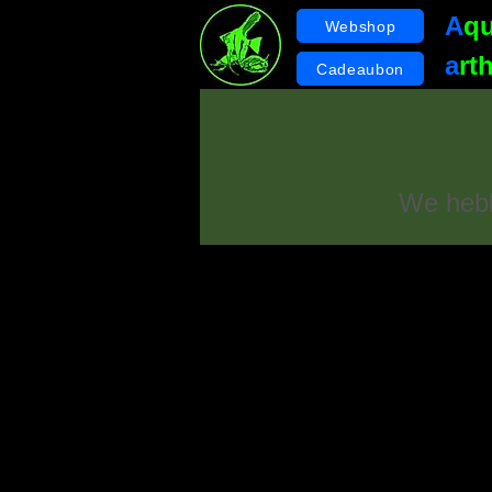
A
q
Webshop
a
rt
Cadeaubon
We hebb