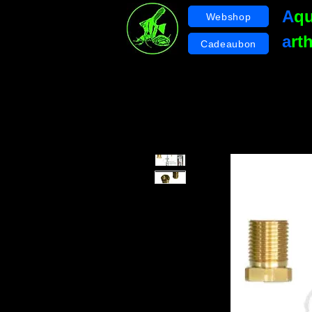
A
q
Webshop
a
rt
Cadeaubon