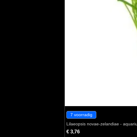
7 voorradig
Lilaeopsis novae-zelandiae - aquari
Prijs
€ 3,76