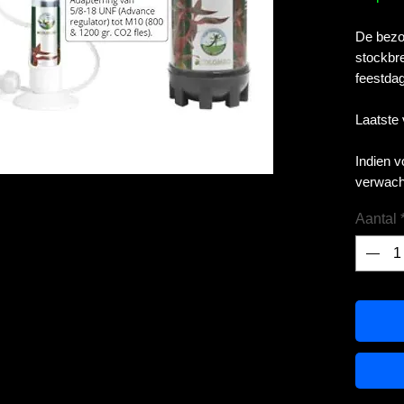
De bezor
stockbre
feestdag
Laatste
Indien 
verwach
Aantal