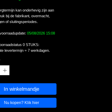
gtermijn kan onderhevig zijn aan
uk bij de fabrikant, overmacht,
en of sluitingsperiodes.
 voorraadupdate:
05/08/2026 15:08
voorraadstatus 0 STUKS:
te levertermijn = 7 werkdagen.
*
In winkelmandje
Nu kopen? Klik hier