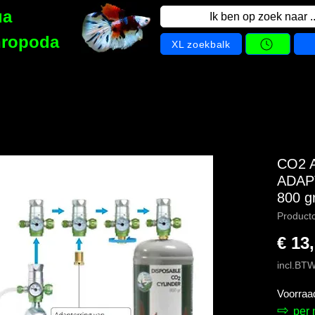
ua
Ik ben op zoek naar ..
hropoda
XL zoekbalk
CO2 A
ADAP
800 g
Product
€ 13
incl.BT
Voorraa
⇨
per 