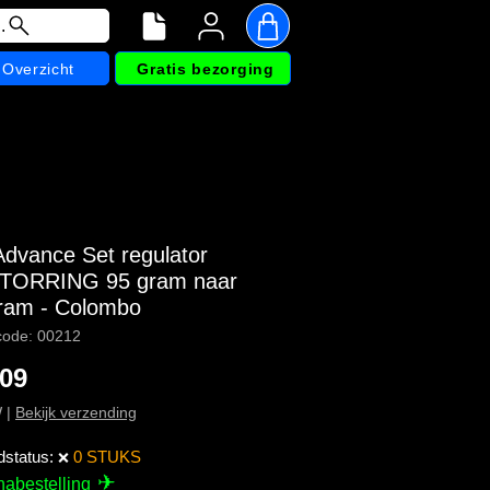
.
Overzicht
Gratis bezorging
dvance Set regulator
TORRING 95 gram naar
ram - Colombo
code: 00212
Prijs
,09
W
|
Bekijk verzending
dstatus:
0 STUKS
❌
✈
nabestelling