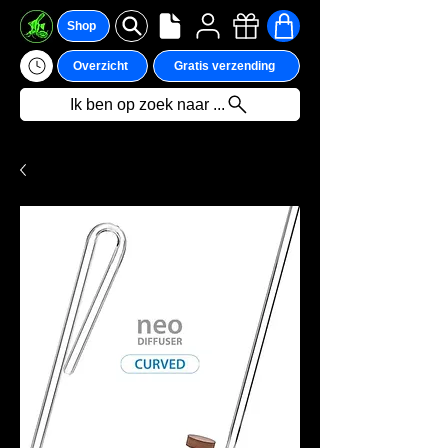
Shop
Overzicht
Gratis verzending
Ik ben op zoek naar ...