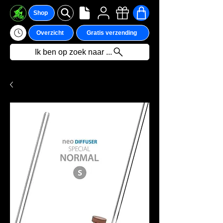
Shop
Overzicht
Gratis verzending
Ik ben op zoek naar ...