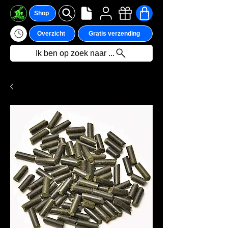
Shop
Overzicht
Gratis verzending
Ik ben op zoek naar ...