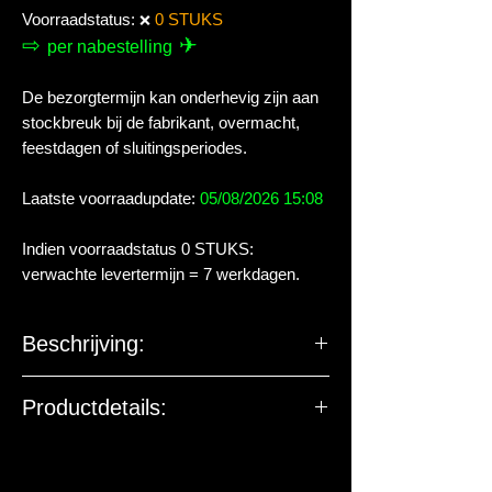
Voorraadstatus:
0 STUKS
❌
⇨
✈
per nabestelling
De bezorgtermijn kan onderhevig zijn aan
stockbreuk bij de fabrikant, overmacht,
feestdagen of sluitingsperiodes.
Laatste voorraadupdate:
05/08/2026 15:08
Indien voorraadstatus 0 STUKS:
verwachte levertermijn = 7 werkdagen.
Beschrijving:
Geperste voersticks van spinazie als
Productdetails:
voer voor garnalen ontwikkeld.