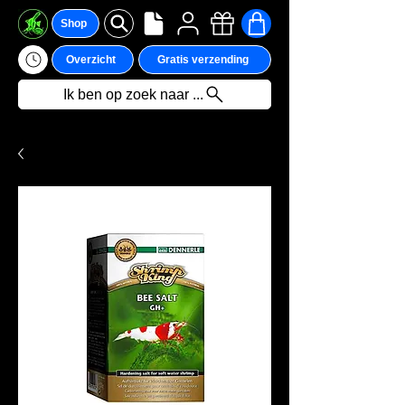
Shop
Overzicht
Gratis verzending
Ik ben op zoek naar ...