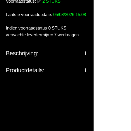
Voorraadstatus:
✅
2 STUKS
Laatste voorraadupdate:
05/08/2026 15:08
Indien voorraadstatus 0 STUKS:
verwachte levertermijn = 7 werkdagen.
Beschrijving:
Met waardevolle mineralen,
Productdetails:
sporenelementen en vitamines.
Creëert ideale waterwaarden voor
het succesvol houden en kweken van
zachtwatergarnalen zoals bijen- en
hommelgarnalen.
Resulteert in een lichtzure pH-
waarde van ca. pH 6,0-6,5.
Bevordert de vorming van natuurlijke
groei als waardevol aanvullend
voedsel, vooral voor jonge garnalen.