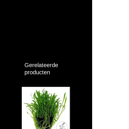
Gerelateerde
producten