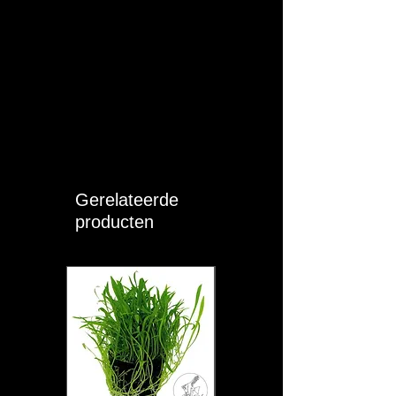
Werkingen:
Verwijdert chloor.
Verwijdert
chlooramine.
Verwijdert zware
metalen zoals koper
en lood en zink.
Gerelateerde
Bindt en ontgift
toxische ammoniak.
producten
Bindt en neutraliseert
nitriet en nitraat.
Stresspreventief voor
uw vissen.
Beschermt de
slijmhuid en kieuwen