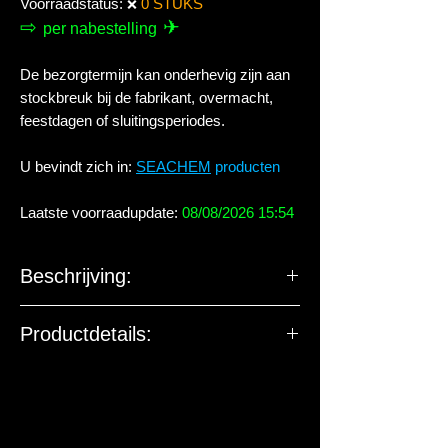
Voorraadstatus:
0 STUKS
❌
⇨
✈
per nabestelling
De bezorgtermijn kan onderhevig zijn aan
stockbreuk bij de fabrikant, overmacht,
feestdagen of sluitingsperiodes.
U bevindt zich in:
SEACHEM
producten
Laatste voorraadupdate:
08/08/2026 15:54
Beschrijving:
Complete en geconcentreerde
Productdetails:
conditioner voor zowel zoet- als
zoutwater.
U kan deze info bij ons opvragen indien
Verwijdert chloor, chlooramine.
dit nodig geacht wordt.
Ontgift ammoniak, nitriet en nitraat.
5x meer geconcentreerd dan