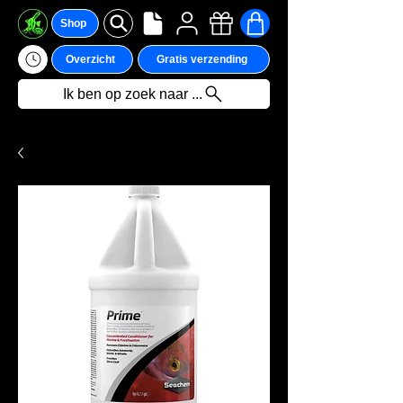
Shop
Overzicht
Gratis verzending
Ik ben op zoek naar ...