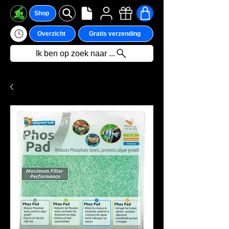
Shop
Overzicht
Gratis verzending
Ik ben op zoek naar ...