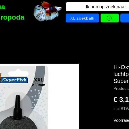
ua
Ik ben op zoek naar ..
hropoda
XL zoekbalk
Hi-Oxy
lucht
Super
Product
€ 3,
incl.BT
Voorraa