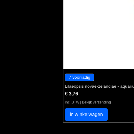
7 voorradig
Lilaeopsis novae-zelandiae - aquari
Prijs
€ 3,76
incl.BTW
|
Bekijk verzending
In winkelwagen