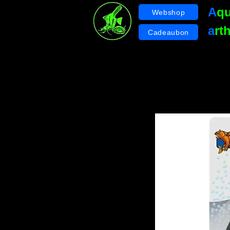
A
q
Webshop
a
rt
Cadeaubon