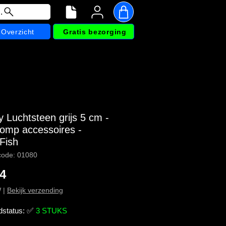
.
Overzicht
Gratis bezorging
 Luchtsteen grijs 5 cm -
pomp accessoires -
Fish
code: 01080
Prijs
14
W
|
Bekijk verzending
dstatus:
✅
3 STUKS