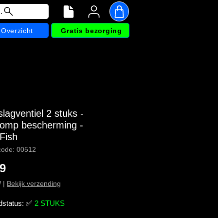
.
Overzicht
Gratis bezorging
lagventiel 2 stuks -
pomp bescherming -
Fish
code: 00512
Prijs
59
W
|
Bekijk verzending
dstatus:
✅
2 STUKS