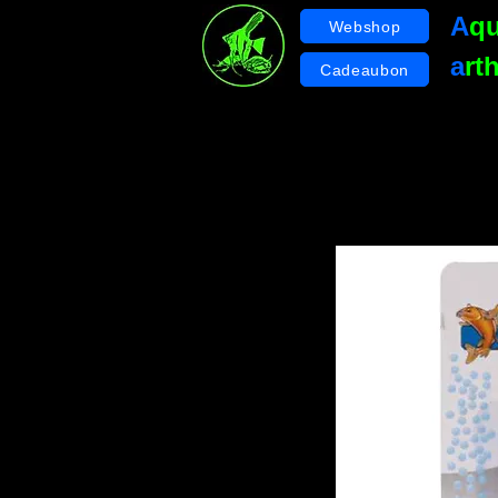
A
q
Webshop
a
rt
Cadeaubon