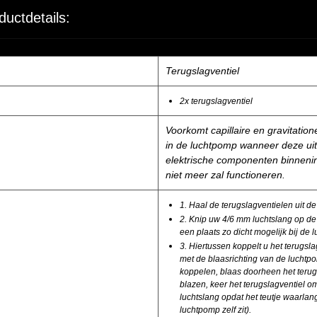
ductdetails:
Terugslagventiel
2x terugslagventiel
Voorkomt capillaire en gravitatio
in de luchtpomp wanneer deze uit 
elektrische componenten binneni
niet meer zal functioneren.
1. Haal de terugslagventielen uit d
2. Knip uw 4/6 mm luchtslang op de 
een plaats zo dicht mogelijk bij de 
3. Hiertussen koppelt u het terugsl
met de blaasrichting van de luchtpo
koppelen, blaas doorheen het terug
blazen, keer het terugslagventiel o
luchtslang opdat het teutje waarlang
luchtpomp zelf zit).