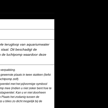
nele terugloop van aquariumwater
staat. Dit beschadigt de
n de luchtpomp waardoor deze
e verpakking.
gewenste plaats in twee stukken (liefst
luchtpomp zelf).
agventiel met het pijlvormige symbool
mp mee (indien u niet zeker bent hoe te
slagventiel. Kan u er niet doorheen
m Plaats het zodanig tussen de
s u blies zo dicht mogelijk bij de