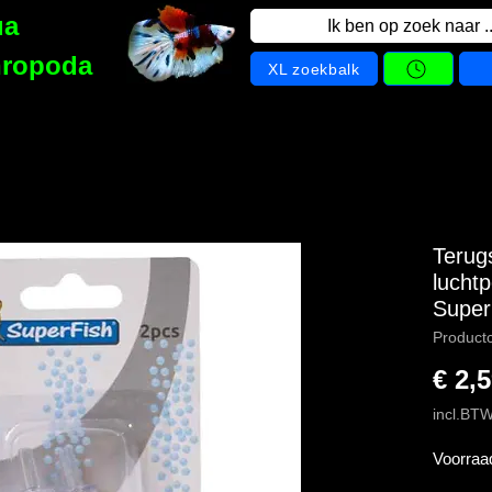
ua
Ik ben op zoek naar ..
hropoda
XL zoekbalk
Terugs
lucht
Super
Product
€ 2,
incl.BT
Voorraa