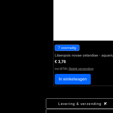
7 voorradig
Lilaeopsis novae-zelandiae - aquari
Prijs
€ 3,76
incl.BTW
|
Bekijk verzending
In winkelwagen
Levering & verzending