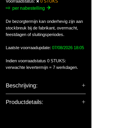
Voorraadstatus:
0 STUKS
❌
⇨
✈
per nabestelling
De bezorgtermijn kan onderhevig zijn aan
stockbreuk bij de fabrikant, overmacht,
feestdagen of sluitingsperiodes.
Laatste voorraadupdate:
07/08/2026 18:05
Indien voorraadstatus 0 STUKS:
verwachte levertermijn = 7 werkdagen.
Beschrijving:
In de vrije natuur eten de meeste
Productdetails:
landschildpadden uitsluitend wilde
grassen terwijl ze als huisdier vaak
De EU-verantwoordelijke
groente en fruit gevoerd worden. Voer
marktdeelnemer ziet toe op
wat qua samenstelling en