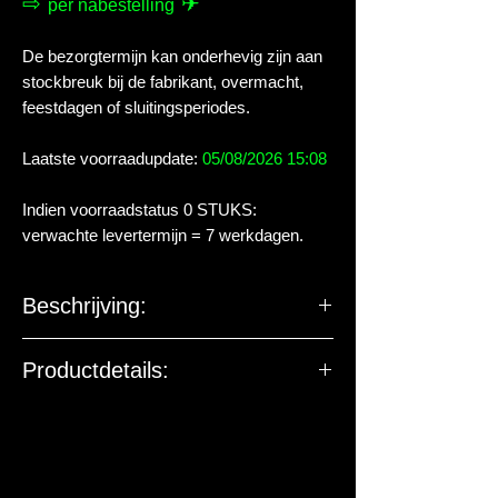
⇨
✈
per nabestelling
De bezorgtermijn kan onderhevig zijn aan
stockbreuk bij de fabrikant, overmacht,
feestdagen of sluitingsperiodes.
Laatste voorraadupdate:
05/08/2026 15:08
Indien voorraadstatus 0 STUKS:
verwachte levertermijn = 7 werkdagen.
Beschrijving:
Waterschildpadden hebben maar weinig
Productdetails:
voedsel nodig. Deze alleseters krijgen
helaas vaak te veel te eten. Hikari heeft
De EU-verantwoordelijke
daarom voeren ontwikkeld voor de
marktdeelnemer ziet toe op
meeste soorten waterschildpadden.
productveiligheid. De onderstaande
Deze voldoen precies aan de specifieke
gegevens zijn niet bedoeld voor vragen,