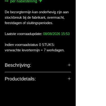
⇨
✈
per nabestelling
De bezorgtermijn kan onderhevig zijn aan
stockbreuk bij de fabrikant, overmacht,
feestdagen of sluitingsperiodes.
Laatste voorraadupdate:
08/08/2026 15:53
Indien voorraadstatus 0 STUKS:
verwachte levertermijn = 7 werkdagen.
Beschrijving:
Cichliden zijn populaire vissen voor het
Productdetails:
aquarium. Er zijn meer dan 2000
soorten variërend in grootte & vorm &
De EU-verantwoordelijke
gedrag en eetgewoonte. Daarom heeft
marktdeelnemer ziet toe op
Hikari een uitgebreide reeks van
productveiligheid. De onderstaande
speciaal voer ontwikkeld voor herbivore
gegevens zijn niet bedoeld voor vragen,