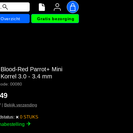
.
Overzicht
Gratis bezorging
i Blood-Red Parrot+ Mini
 Korrel 3.0 - 3.4 mm
code: 00080
Prijs
,49
W
|
Bekijk verzending
dstatus:
0 STUKS
❌
✈
nabestelling