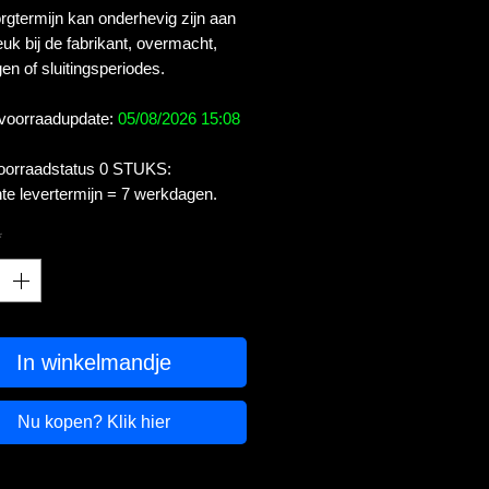
gtermijn kan onderhevig zijn aan
uk bij de fabrikant, overmacht,
en of sluitingsperiodes.
 voorraadupdate:
05/08/2026 15:08
voorraadstatus 0 STUKS:
te levertermijn = 7 werkdagen.
*
In winkelmandje
Nu kopen? Klik hier