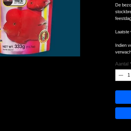
De bezor
stockbre
feestdag
Laatste
Indien 
verwach
Aantal