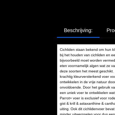
Beschrijving:
Pro
Cichliden staan bekend om hun kleu
bij het houden van cichliden en ee
bijvoorbeeld moet worden vermede
eten voornamelijk algen wat ze va
deze soorten het meest geschikt. 
krachtig kleurversterkend voer vo
ontwikkelen in de vrije natuur do
onvoldoende. Door het gebruik van
een uniek voer te ontwikkelen wat
Parrot+ voer is exclusief voor rode
gist & krill & astaxanthine & cant
uiting. Ook dit cichlidenvoer bev
minder uitwerpselen voor dus een 