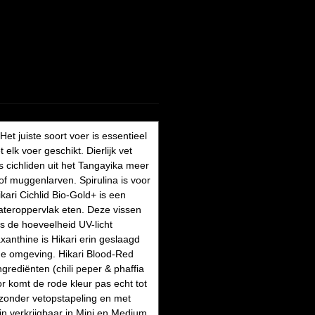
et juiste soort voer is essentieel
elk voer geschikt. Dierlijk vet
 cichliden uit het Tangayika meer
of muggenlarven. Spirulina is voor
kari Cichlid Bio-Gold+ is een
wateroppervlak eten. Deze vissen
is de hoeveelheid UV-licht
anthine is Hikari erin geslaagd
rme omgeving. Hikari Blood-Red
ngrediënten (chili peper & phaffia
or komt de rode kleur pas echt tot
i zonder vetopstapeling en met
jn verkrijgbaar in Mini en Medium