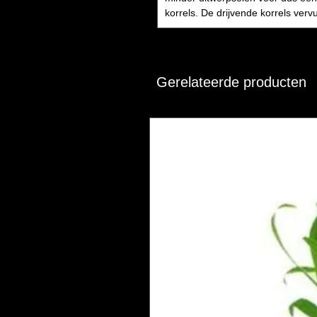
korrels. De drijvende korrels vervui
Gerelateerde producten