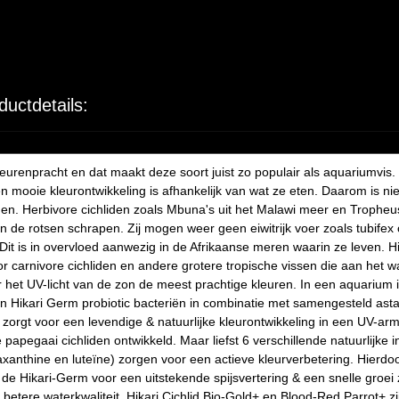
ductdetails:
renpracht en dat maakt deze soort juist zo populair als aquariumvis. H
n mooie kleurontwikkeling is afhankelijk van wat ze eten. Daarom is niet 
n. Herbivore cichliden zoals Mbuna's uit het Malawi meer en Tropheus
n de rotsen schrapen. Zij mogen weer geen eiwitrijk voer zoals tubifex 
Dit is in overvloed aanwezig in de Afrikaanse meren waarin ze leven. Hi
or carnivore cichliden en andere grotere tropische vissen die aan het 
or het UV-licht van de zon de meest prachtige kleuren. In een aquarium 
 Hikari Germ probiotic bacteriën in combinatie met samengesteld astax
 zorgt voor een levendige & natuurlijke kleurontwikkeling in een UV-a
 papegaai cichliden ontwikkeld. Maar liefst 6 verschillende natuurlijke i
haxanthine en luteïne) zorgen voor een actieve kleurverbetering. Hierdo
at de Hikari-Germ voor een uitstekende spijsvertering & een snelle groe
betere waterkwaliteit. Hikari Cichlid Bio-Gold+ en Blood-Red Parrot+ zi