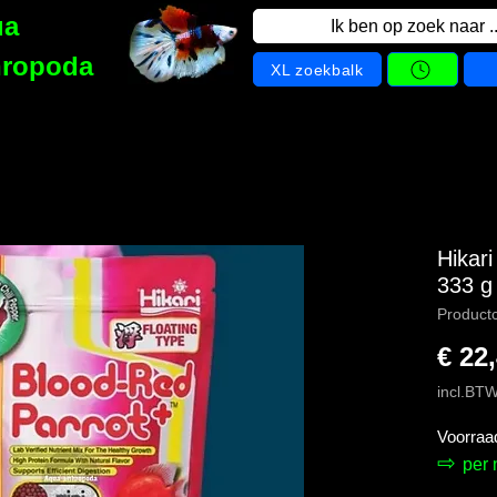
ua
Ik ben op zoek naar ..
hropoda
XL zoekbalk
Hikar
333 g
Product
€ 22
incl.BT
Voorraa
⇨
per 