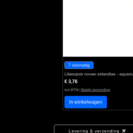
7 voorradig
Lilaeopsis novae-zelandiae - aquari
Prijs
€ 3,76
incl.BTW
|
Bekijk verzending
In winkelwagen
Levering & verzending