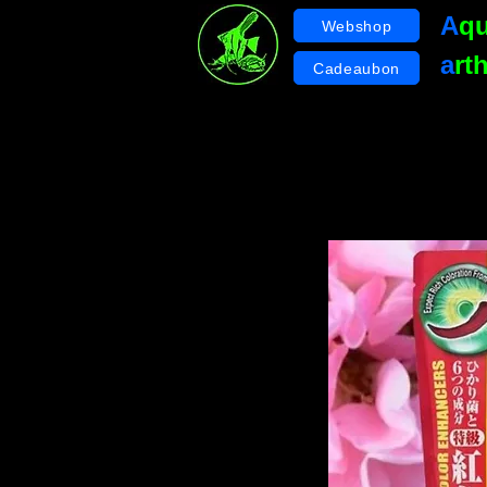
A
q
Webshop
a
rt
Cadeaubon