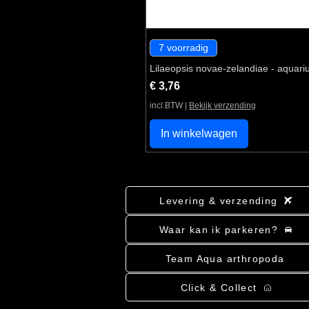
7 voorradig
Lilaeopsis novae-zelandiae - aquari
Prijs
€ 3,76
incl.BTW
|
Bekijk verzending
In winkelwagen
Levering & verzending
Waar kan ik parkeren?
Team Aqua arthropoda
Click & Collect