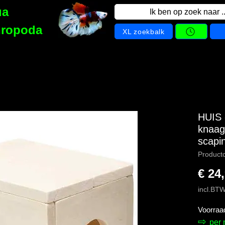
ua
Ik ben op zoek naar ..
hropoda
XL zoekbalk
HUIS 
knaag
scapi
Product
€ 24
incl.BT
Voorraa
⇨
per 