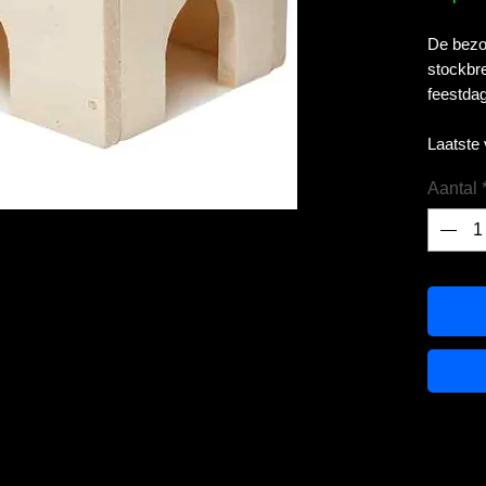
De bezor
stockbre
feestdag
Laatste
Aantal