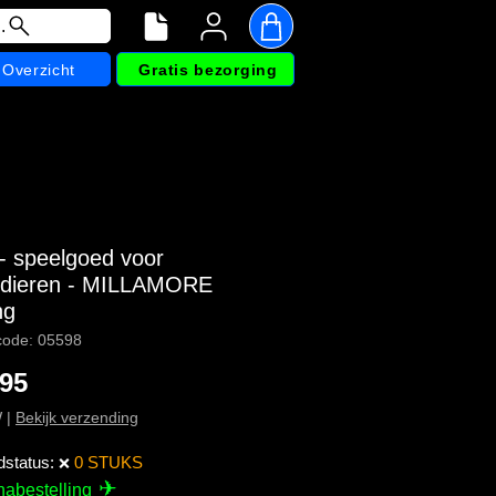
.
Overzicht
Gratis bezorging
- speelgoed voor
dieren - MILLAMORE
ng
code: 05598
Prijs
,95
W
|
Bekijk verzending
dstatus:
0 STUKS
❌
✈
nabestelling