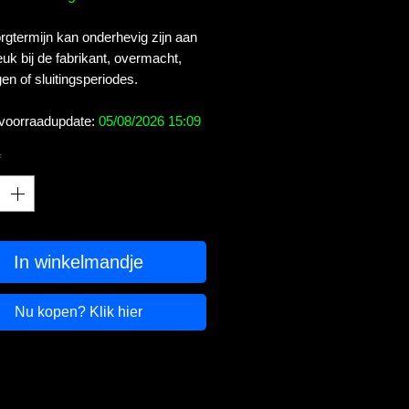
gtermijn kan onderhevig zijn aan
uk bij de fabrikant, overmacht,
en of sluitingsperiodes.
 voorraadupdate:
05/08/2026 15:09
*
In winkelmandje
Nu kopen? Klik hier