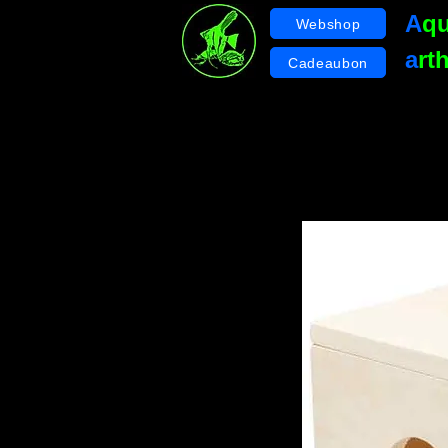
A
q
Webshop
a
rt
Cadeaubon