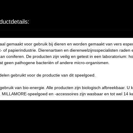
ductdetails:
al gemaakt voor gebruik bij dieren en worden gemaakt van vers espe
t- of papierindustrie. Dierenartsen en dierenwelzijnsspecialisten rad
n coniferen. De producten zijn veilig en getest in een laboratorium: 
at geen pathogene bacteriën of andere micro-organismen.
delen gebruikt voor de productie van dit speelgoed.
 gebruik van bio-energie. Alle producten zijn biologisch afbreekbaar. 
of. MILLAMORE-speelgoed en -accessoires zijn wasbaar en tot wel 14 ke