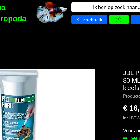
ua
Ik ben op zoek naar ..
hropoda
XL zoekbalk
JBL 
80 ML
kleefs
Product
€ 16
incl.BT
Voorraa
⇨
per 