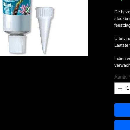
De bezor
stockbre
feestdag
U bevind
Laatste
Indien 
verwach
Aantal