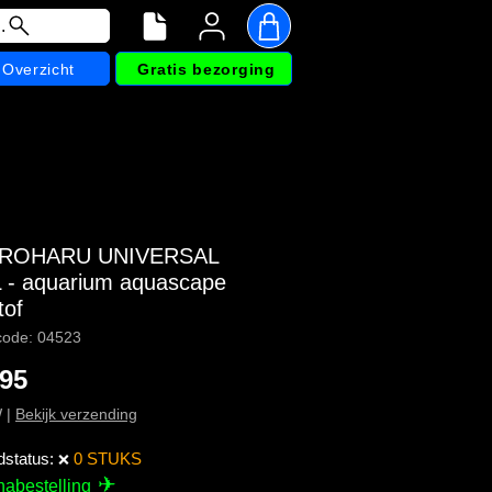
.
Overzicht
Gratis bezorging
PROHARU UNIVERSAL
 - aquarium aquascape
tof
code: 04523
Prijs
,95
W
|
Bekijk verzending
dstatus:
0 STUKS
❌
✈
nabestelling