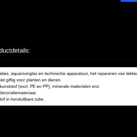
ductdetails:
aties, aquariumglas en technische apparatuur, het repareren van lekke
et giftig voor planten en dieren.
, kunststof (excl. PE en PP), minerale materialen enz.
decoratiemateriaal.
of in hersluitbare tube.