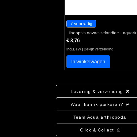
7 voorradig
Lilaeopsis novae-zelandiae - aquari
Prijs
€ 3,76
incl.BTW
|
Bekijk verzending
In winkelwagen
Levering & verzending
Waar kan ik parkeren?
Team Aqua arthropoda
Click & Collect