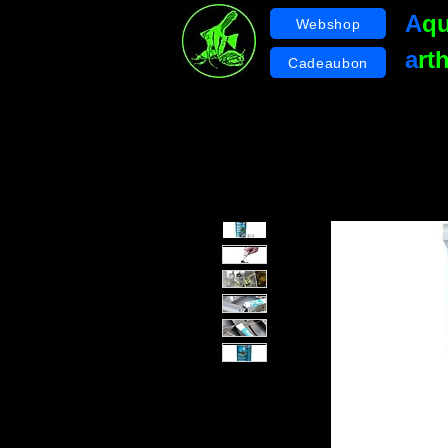
A
q
Webshop
a
rt
Cadeaubon