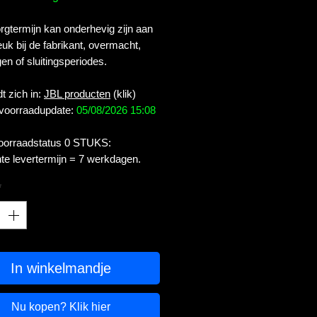
gtermijn kan onderhevig zijn aan
uk bij de fabrikant, overmacht,
en of sluitingsperiodes.
t zich in:
JBL producten
(klik)
 voorraadupdate:
05/08/2026 15:08
voorraadstatus 0 STUKS:
te levertermijn = 7 werkdagen.
*
In winkelmandje
Nu kopen? Klik hier