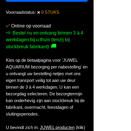
Voorraadstatus:
0 STUKS
❌
✅
Online op voorraad
⇨
Bestel nu en ontvang binnen 3 à 4
werkdagen bij u thuis (tenzij bij
🚚
stockbreuk fabrikant)
Kies op de betaalpagina voor 'JUWEL
AQUARIUM bezorging per nabestelling' en
u ontvangt uw bestelling netjes met ons
eigen transport veilig tot aan uw deur
binnen de 3 à 4 werkdagen. U kan een
bezorgdag selecteren. De bezorgtermijn
kan onderhevig zijn aan stockbreuk bij de
fabrikant, overmacht, feestdagen of
sluitingsperiodes.
U bevindt zich in:
JUWEL producten
(klik)