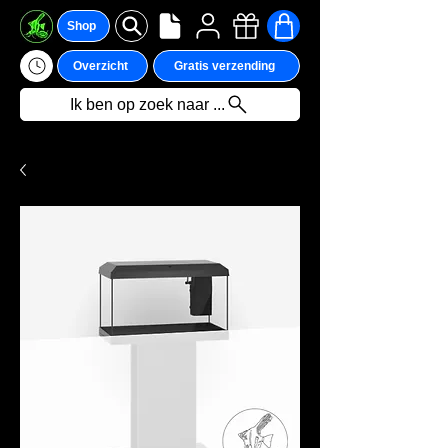
Shop
Overzicht
Gratis verzending
Ik ben op zoek naar ...