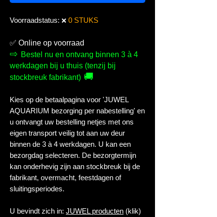
Voorraadstatus:
0 STUKS
❌
✅
Online op voorraad
⇨
Bestel nu en ontvang binnen 3 à 4
werkdagen bij u thuis (tenzij bij
🚚
stockbreuk fabrikant)
Kies op de betaalpagina voor 'JUWEL
AQUARIUM bezorging per nabestelling' en
u ontvangt uw bestelling netjes met ons
eigen transport veilig tot aan uw deur
binnen de 3 à 4 werkdagen. U kan een
bezorgdag selecteren. De bezorgtermijn
kan onderhevig zijn aan stockbreuk bij de
fabrikant, overmacht, feestdagen of
sluitingsperiodes.
U bevindt zich in:
JUWEL producten
(klik)