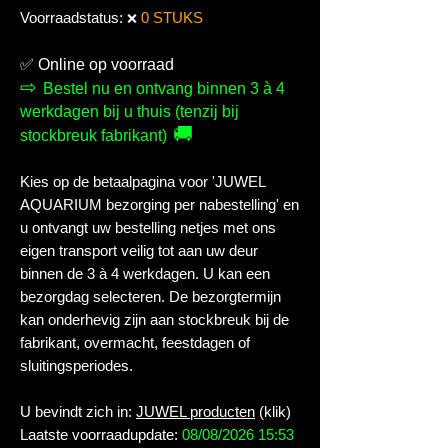
Voorraadstatus:
0 STUKS
❌
✅
Online op voorraad
⇨
Bestel nu en ontvang binnen 3 à 4
werkdagen bij u thuis (tenzij bij
🚚
stockbreuk fabrikant)
Kies op de betaalpagina voor 'JUWEL
AQUARIUM bezorging per nabestelling' en
u ontvangt uw bestelling netjes met ons
eigen transport veilig tot aan uw deur
binnen de 3 à 4 werkdagen. U kan een
bezorgdag selecteren. De bezorgtermijn
kan onderhevig zijn aan stockbreuk bij de
fabrikant, overmacht, feestdagen of
sluitingsperiodes.
U bevindt zich in:
JUWEL producten
(klik)
Laatste voorraadupdate:
08/08/2026 15:53