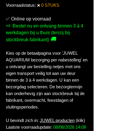
Voorraadstatus:
0 STUKS
❌
✅
Online op voorraad
⇨
Bestel nu en ontvang binnen 3 à 4
werkdagen bij u thuis (tenzij bij
🚚
stockbreuk fabrikant)
Kies op de betaalpagina voor 'JUWEL
AQUARIUM bezorging per nabestelling' en
u ontvangt uw bestelling netjes met ons
eigen transport veilig tot aan uw deur
binnen de 3 à 4 werkdagen. U kan een
bezorgdag selecteren. De bezorgtermijn
kan onderhevig zijn aan stockbreuk bij de
fabrikant, overmacht, feestdagen of
sluitingsperiodes.
U bevindt zich in:
JUWEL producten
(klik)
Laatste voorraadupdate:
08/08/2026 14:08