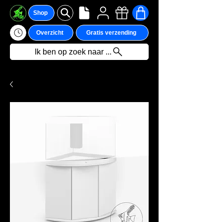
Shop
Overzicht
Gratis verzending
Ik ben op zoek naar ...