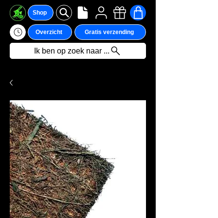
Shop
Overzicht
Gratis verzending
Ik ben op zoek naar ...