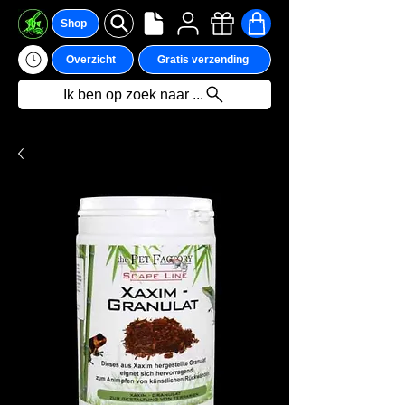
Shop
Overzicht
Gratis verzending
Ik ben op zoek naar ...