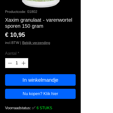
Productcode: 01802
Xaxim granulaat - varenwortel
sporen 150 gram
Prijs
€ 10,95
incl.BTW
|
Bekijk verzending
Aantal
*
In winkelmandje
Nu kopen? Klik hier
Voorraadstatus:
✅
6 STUKS