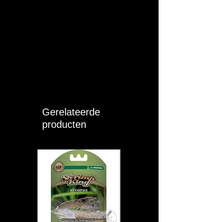
T (°C):
26 - 29
pH:
5.5 - 7
KH:
2 - 5
GH:
3 - 10
Moeilijkheid:
MEDIUM
Gerelateerde
Sociaal:
Solitair of koppel
producten
Eigen opmerkingen:
De Pseudacanthicus sp. Leopardus
(L114), beter bekend als de luipaard
pleco, is een opvallende harnasmeerval
uit de stroomrijke rivieren van de Rio
Negro in Zuid-Amerika. Hij staat bekend
om zijn donkere lichaamskleur met lichte