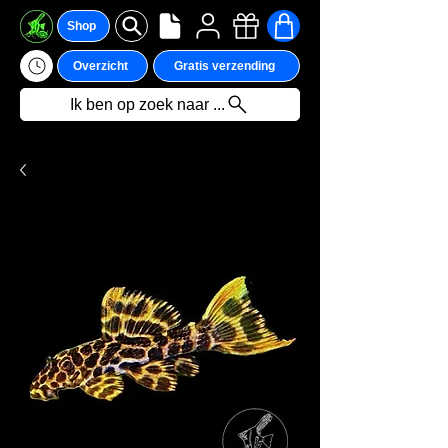
Shop
Overzicht
Gratis verzending
Ik ben op zoek naar ...