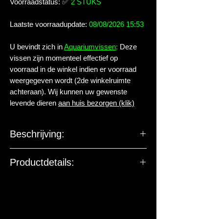
Voorraadstatus:
✅
2 STUKS
Laatste voorraadupdate:
08/08/2026 15:53
U bevindt zich in
Aquariumvissen
:
Deze
vissen zijn momenteel effectief op
voorraad in de winkel indien er voorraad
weergegeven wordt (2de winkelruimte
achteraan). Wij kunnen uw gewenste
levende dieren
aan huis bezorgen (klik)
Beschrijving:
Familie:
Loricariidae
Productdetails:
Geslacht:
Pseudacanthicus
Levende have gehuisvest in Aqua
arthropoda BV.
Soort:
sp. LEOPARDUS