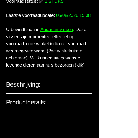
Voorraadstatus:
✅
1 STUKS
Laatste voorraadupdate:
05/08/2026 15:08
U bevindt zich in
Aquariumvissen
:
Deze
vissen zijn momenteel effectief op
voorraad in de winkel indien er voorraad
weergegeven wordt (2de winkelruimte
achteraan). Wij kunnen uw gewenste
levende dieren
aan huis bezorgen (klik)
Beschrijving:
Familie:
Loricariidae
Productdetails:
Geslacht:
Pterygoplichthys
Levende have gehuisvest in Aqua
arthropoda BV.
Soort:
gibbiceps M