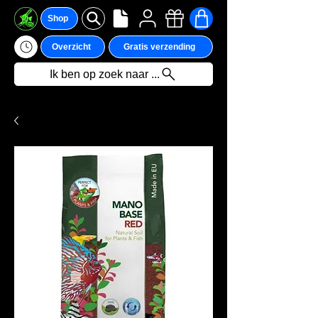
Shop
Overzicht
Gratis verzending
Ik ben op zoek naar ...