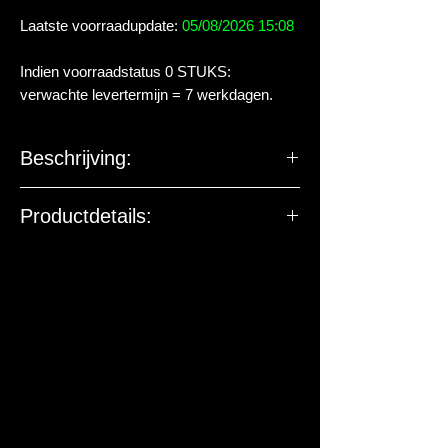
Laatste voorraadupdate:
05/08/2026 15:08
Indien voorraadstatus 0 STUKS:
verwachte levertermijn = 7 werkdagen.
Beschrijving:
Productdetails:
De EU-verantwoordelijke
marktdeelnemer ziet toe op
productveiligheid. De onderstaande
gegevens zijn niet bedoeld voor vragen,
klachten of retouren. Voor vragen over
dit artikel of de levering kun je contact
met ons opnemen.
Fabrikant / EU-verantwoordelijke:
Aquadistri B.V.