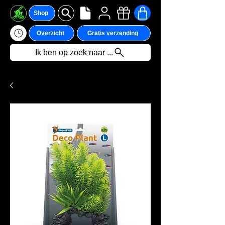
Shop
Overzicht
Gratis verzending
Ik ben op zoek naar ...