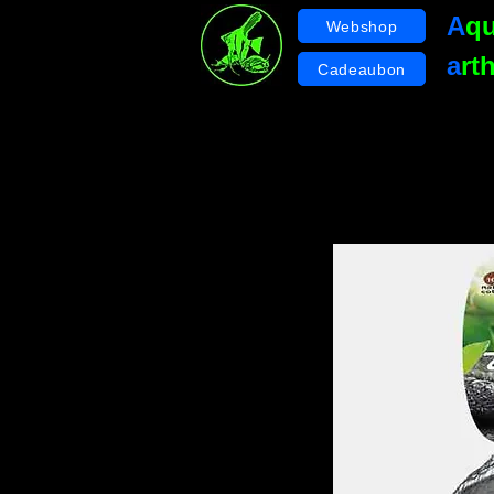
A
q
Webshop
a
rt
Cadeaubon