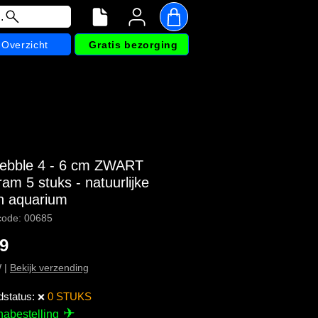
.
Overzicht
Gratis bezorging
ebble 4 - 6 cm ZWART
am 5 stuks - natuurlijke
n aquarium
code: 00685
Prijs
99
W
|
Bekijk verzending
dstatus:
0 STUKS
❌
✈
nabestelling