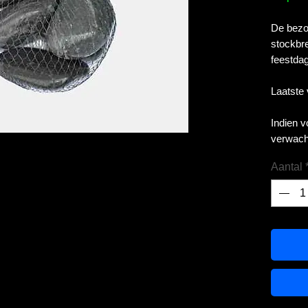
De bezor
stockbre
feestdag
Laatste
Indien 
verwach
Aantal