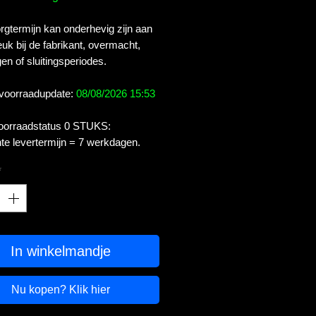
gtermijn kan onderhevig zijn aan
uk bij de fabrikant, overmacht,
en of sluitingsperiodes.
 voorraadupdate:
08/08/2026 15:53
voorraadstatus 0 STUKS:
te levertermijn = 7 werkdagen.
*
In winkelmandje
Nu kopen? Klik hier