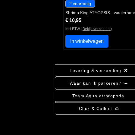
2 voorradig
Shrimp King ATYOPSIS - waaierhan
Prijs
€ 10,95
incl.BTW
|
Bekijk verzending
In winkelwagen
Levering & verzending
Waar kan ik parkeren?
Team Aqua arthropoda
Click & Collect