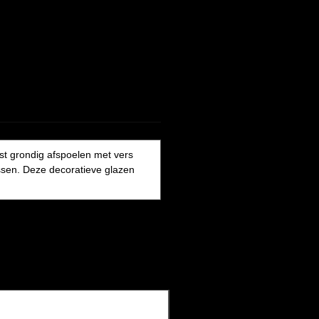
st grondig afspoelen met vers
issen. Deze decoratieve glazen