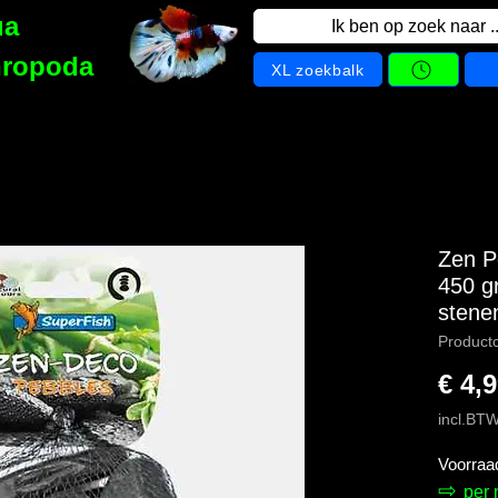
ua
Ik ben op zoek naar ..
hropoda
XL zoekbalk
Zen P
450 gr
stene
Product
€ 4,
incl.BT
Voorraa
⇨
per 