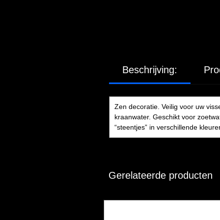
Beschrijving:
Pro
Zen decoratie. Veilig voor uw vis
kraanwater. Geschikt voor zoetwat
“steentjes” in verschillende kleur
Gerelateerde producten