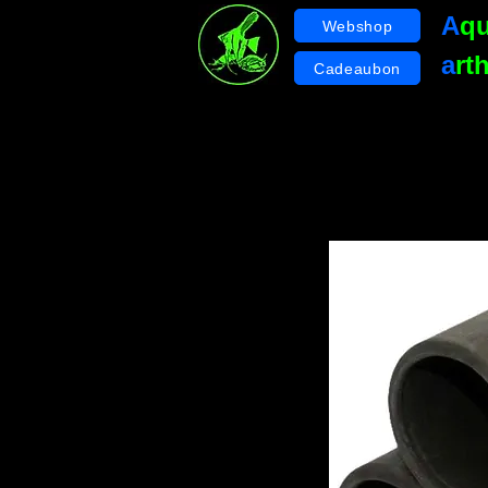
A
q
Webshop
a
rt
Cadeaubon