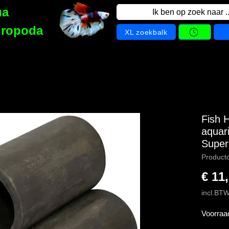
ua
Ik ben op zoek naar ..
hropoda
XL zoekbalk
Fish 
aquar
Super
Product
€ 11
incl.BT
Voorraa