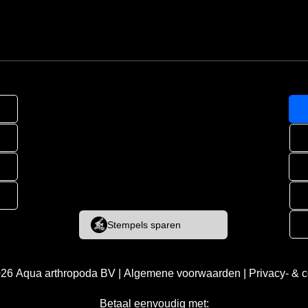
Stempels sparen
026
Aqua arthropoda BV
|
Algemene voorwaarden
|
Privacy- & 
Betaal eenvoudig met: