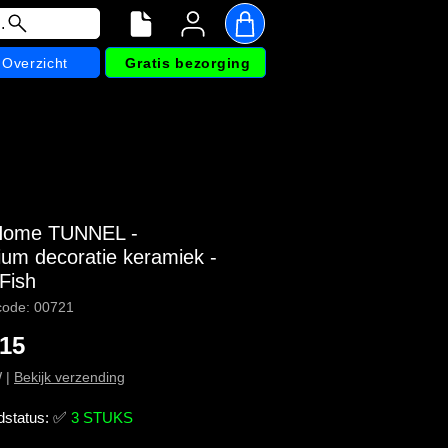
.
Overzicht
Gratis bezorging
Home TUNNEL -
ium decoratie keramiek -
Fish
code: 00721
Prijs
,15
W
|
Bekijk verzending
dstatus:
✅
3 STUKS