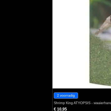
2 voorradig
Shrimp King ATYOPSIS - waaierhan
Prijs
€ 10,95