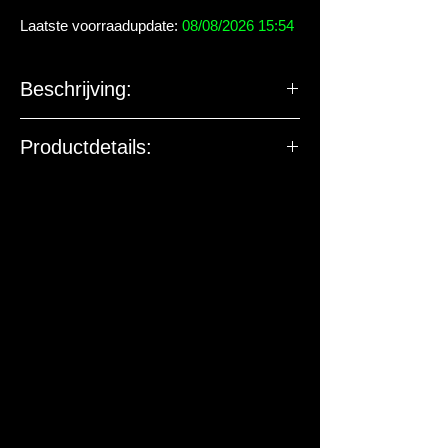
Laatste voorraadupdate:
08/08/2026 15:54
Beschrijving:
Productdetails:
De EU-verantwoordelijke
marktdeelnemer ziet toe op
productveiligheid. De onderstaande
gegevens zijn niet bedoeld voor vragen,
klachten of retouren. Voor vragen over
dit artikel of de levering kun je contact
met ons opnemen.
Fabrikant:
CeramicNature
Adres:
Westerduinweg 32, 1976 BV
IJmuiden, Nederland
Contact:
info@ceramicnature.com
,