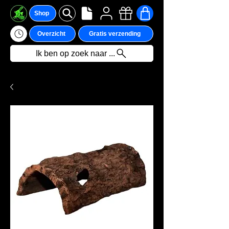
Shop
Overzicht
Gratis verzending
Ik ben op zoek naar ...