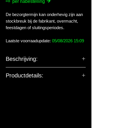
⇨
✈
per nabestelling
De bezorgtermijn kan onderhevig zijn aan
stockbreuk bij de fabrikant, overmacht,
feestdagen of sluitingsperiodes.
Laatste voorraadupdate:
05/08/2026 15:09
Beschrijving:
Productdetails:
De EU-verantwoordelijke
marktdeelnemer ziet toe op
productveiligheid. De onderstaande
gegevens zijn niet bedoeld voor vragen,
klachten of retouren. Voor vragen over
dit artikel of de levering kun je contact
met ons opnemen.