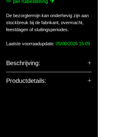
⇨
✈
per nabestelling
De bezorgtermijn kan onderhevig zijn aan
stockbreuk bij de fabrikant, overmacht,
feestdagen of sluitingsperiodes.
Laatste voorraadupdate:
05/08/2026 15:09
Beschrijving:
Productdetails:
De EU-verantwoordelijke
marktdeelnemer ziet toe op
productveiligheid. De onderstaande
gegevens zijn niet bedoeld voor vragen,
klachten of retouren. Voor vragen over
dit artikel of de levering kun je contact
met ons opnemen.