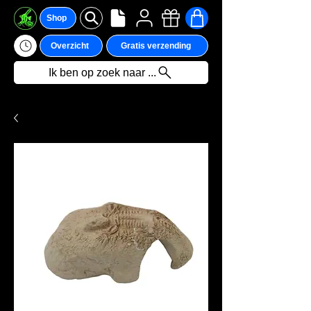
Shop
Overzicht
Gratis verzending
Ik ben op zoek naar ...