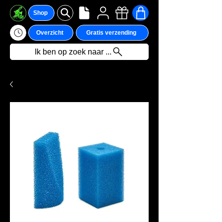
Shop
Overzicht
Gratis verzending
Ik ben op zoek naar ...