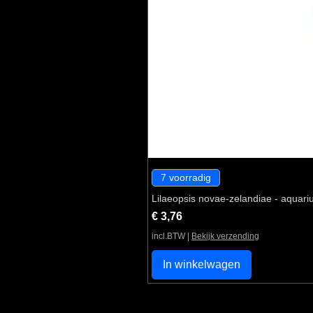
7 voorradig
Lilaeopsis novae-zelandiae - aquari
Prijs
€ 3,76
incl.BTW
|
Bekijk verzending
In winkelwagen