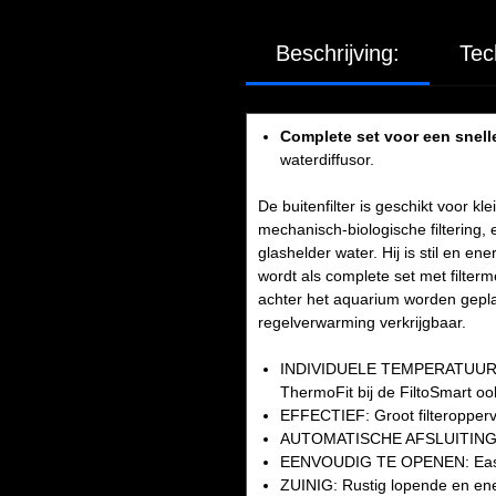
Beschrijving:
Tec
Complete set voor een snelle
waterdiffusor.
De buitenfilter is geschikt voor k
mechanisch-biologische filtering, 
glashelder water. Hij is stil en e
wordt als complete set met filterm
achter het aquarium worden gepla
regelverwarming verkrijgbaar.
INDIVIDUELE TEMPERATUUR: De
ThermoFit bij de FiltoSmart oo
EFFECTIEF: Groot filteropperv
AUTOMATISCHE AFSLUITING: Gee
EENVOUDIG TE OPENEN: Easy
ZUINIG: Rustig lopende en en