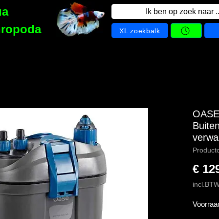
ua
Ik ben op zoek naar ..
hropoda
XL zoekbalk
OASE 
Buiten
verwa
Product
€ 12
incl.BT
Voorraa