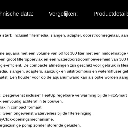
hnische data:
Vergelijken:
Productdetail
 start
: Inclusief filtermedia, slangen, adapter, doorstroomregelaar, aa
leine aquaria met een volume van 60 tot 300 liter met een middelmatige 
een groot filteroppervlak en een waterdoorstroomhoeveelheid van 300 to
nergie-efficiënt. De compacte afmetingen zijn geschikt voor gebruik in kl
edia, slangen, adapters, aanzuig- en uitstroombuis en waterdiffuser gel
atst. Een houder voor op de aquariumwand kan als optie worden aangesc
sgewenst inclusief HeatUp regelbare verwarming bij de FiltoSmart 
k eenvoudig achteraf in te bouwen.
lak in compact formaat.
n ongewenst waterverlies bij de filterreiniging.
Click-openingsmechanisme.
ergiezuinige pomp zonder storende geluiden.