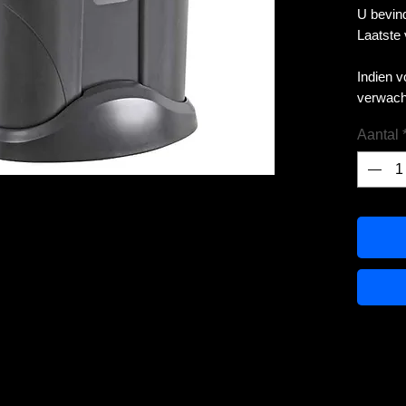
U bevind
Laatste
Indien 
verwach
Aantal