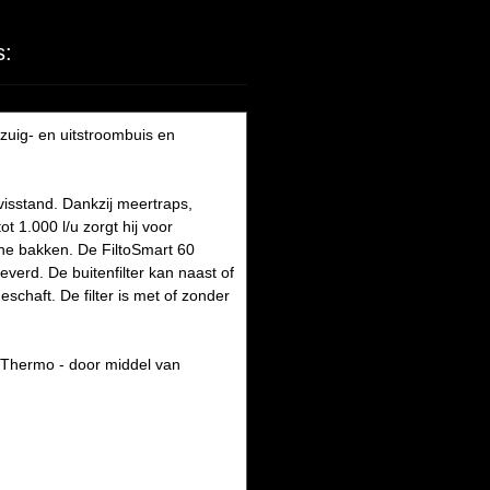
s:
nzuig- en uitstroombuis en
visstand. Dankzij meertraps,
t 1.000 l/u zorgt hij voor
eine bakken. De FiltoSmart 60
everd. De buitenfilter kan naast of
haft. De filter is met of zonder
Thermo - door middel van