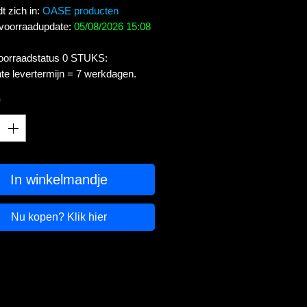
t zich in:
OASE producten
 voorraadupdate:
05/08/2026 15:08
voorraadstatus 0 STUKS:
te levertermijn = 7 werkdagen.
*
In winkelmandje
Nu kopen? Klik hier