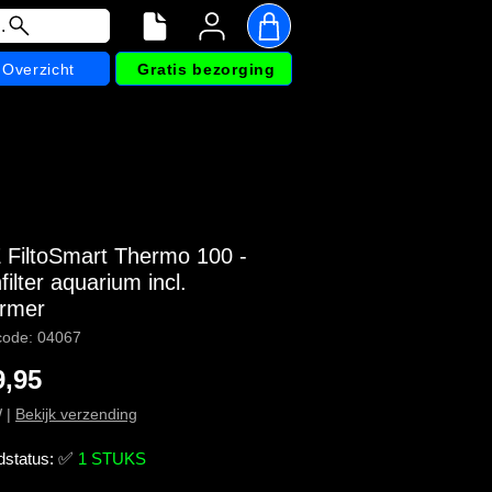
.
Overzicht
Gratis bezorging
FiltoSmart Thermo 100 -
filter aquarium incl.
rmer
code: 04067
Prijs
9,95
W
|
Bekijk verzending
dstatus:
✅
1 STUKS