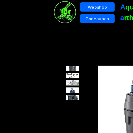
A
q
Webshop
a
rt
Cadeaubon