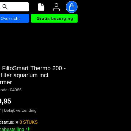
.
Overzicht
Gratis bezorging
FiltoSmart Thermo 200 -
filter aquarium incl.
rmer
code: 04066
Prijs
9,95
W
|
Bekijk verzending
dstatus:
0 STUKS
❌
✈
nabestelling