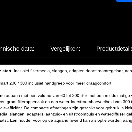
hnische data:
Vergelijken:
Productdetail
 start
: Inclusief filtermedia, slangen, adapter, doorstroomregelaar, aa
oSmart 200 / 300 inclusief handgreep voor meer draagcomfort.
leine aquaria met een volume van 60 tot 300 liter met een middelmatige 
een groot filteroppervlak en een waterdoorstroomhoeveelheid van 300 to
nergie-efficiënt. De compacte afmetingen zijn geschikt voor gebruik in kl
edia, slangen, adapters, aanzuig- en uitstroombuis en waterdiffuser gel
atst. Een houder voor op de aquariumwand kan als optie worden aangesc