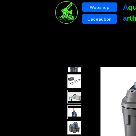
A
q
Webshop
a
rt
Cadeaubon