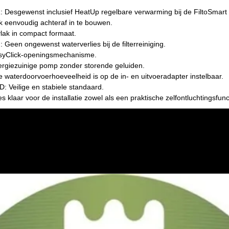
sgewenst inclusief HeatUp regelbare verwarming bij de FiltoSmart 
k eenvoudig achteraf in te bouwen.
lak in compact formaat.
n ongewenst waterverlies bij de filterreiniging.
Click-openingsmechanisme.
ergiezuinige pomp zonder storende geluiden.
terdoorvoerhoeveelheid is op de in- en uitvoeradapter instelbaar.
eilige en stabiele standaard.
laar voor de installatie zowel als een praktische zelfontluchtingsfunc