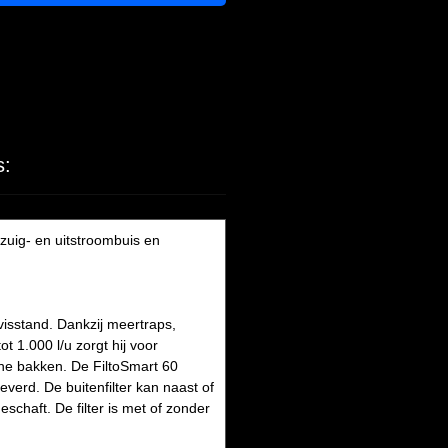
s:
nzuig- en uitstroombuis en
visstand. Dankzij meertraps,
t 1.000 l/u zorgt hij voor
eine bakken. De FiltoSmart 60
everd. De buitenfilter kan naast of
haft. De filter is met of zonder