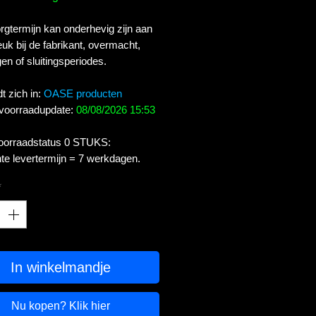
gtermijn kan onderhevig zijn aan
uk bij de fabrikant, overmacht,
en of sluitingsperiodes.
t zich in:
OASE producten
 voorraadupdate:
08/08/2026 15:53
voorraadstatus 0 STUKS:
te levertermijn = 7 werkdagen.
*
In winkelmandje
Nu kopen? Klik hier