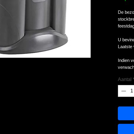
De bezor
stockbre
feestdag
U bevind
Laatste
Indien 
verwach
Aantal