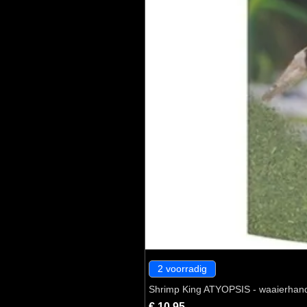
2 voorradig
Shrimp King ATYOPSIS - waaierhan
Prijs
€ 10,95