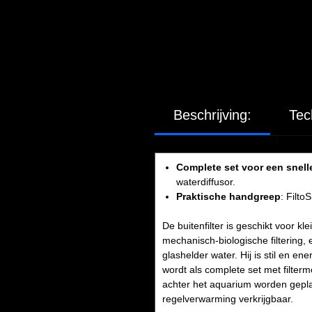
Beschrijving:
Tec
Complete set voor een snelle
waterdiffusor.
Praktische handgreep
: Filt
De buitenfilter is geschikt voor k
mechanisch-biologische filtering, 
glashelder water. Hij is stil en e
wordt als complete set met filterm
achter het aquarium worden gepla
regelverwarming verkrijgbaar.