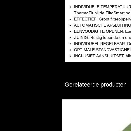
INDIVIDUELE TEMPERATUUR: De
ThermoFit bij de FiltoSmart oo
EFFECTIEF: Groot filteropperv
AUTOMATISCHE AFSLUITING: Gee
EENVOUDIG TE OPENEN: Easy
ZUINIG: Rustig lopende en en
INDIVIDUEEL REGELBAAR: De wa
OPTIMALE STANDVASTIGHEID: V
INCLUSIEF AANSLUITSET: Alles k
Gerelateerde producten