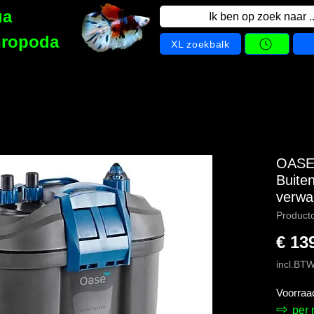
ua
Ik ben op zoek naar ..
hropoda
XL zoekbalk
OASE 
Buiten
verwa
Product
€ 13
incl.BT
Voorraa
⇨
per 