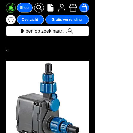
Shop
Overzicht
Gratis verzending
Ik ben op zoek naar ...