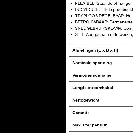
FLEXIBEL: Staande of hangende
INDIVIDUEEL: Het sproeibeeld k
TRAPLOOS REGELBAAR: Het lu
BETROUWBAAR: Permanente zu
SNEL GEBRUIKSKLAAR: Complete 
STIL: Aangenaam stille werkin
Afmetingen (L x B x H)
Nominale spanning
Vermogensopname
Lengte stroomkabel
Nettogewicht
Garantie
Max. liter per uur