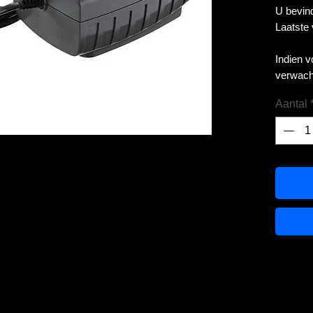
U bevind
Laatste
Indien 
verwach
Aantal