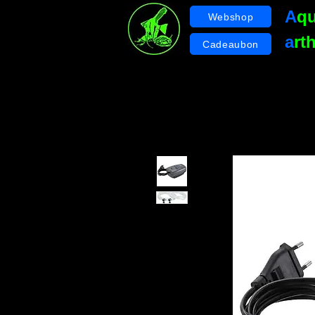
A
q
Webshop
a
rt
Cadeaubon