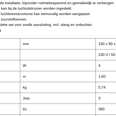
 installatie, bijzonder ruimtebesparend en gemakkelijk te verbergen.
an bij de luchtuitstromer worden ingesteld.
chttoevoervolume kan eenvoudig worden aangepast.
urstoftoevoer.
set voor snelle aansluiting, incl. slang en ontluchter.
g
mm
150 x 90 x
230 V / 50
W
4
m
1,60
kg
0,74
Jaar
3
l/u
360