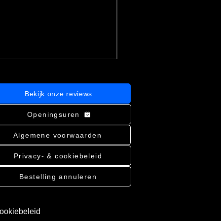
Prijs
€ 3,76
incl.BTW
|
Bekijk verzending
In winkelwagen
Bekijk onze reviews
Openingsuren
Algemene voorwaarden
Privacy- & cookiebeleid
Bestelling annuleren
cookiebeleid