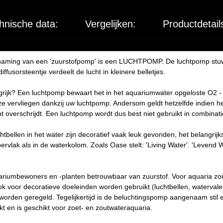
hnische data:
Vergelijken:
Productdetail
naming van een 'zuurstofpomp' is een LUCHTPOMP. De luchtpomp stuwt
ffusorsteentje verdeelt de lucht in kleinere belletjes.
ijk? Een luchtpomp bewaart het in het aquariumwater opgeloste O2 - 
eze vervliegen dankzij uw luchtpomp. Andersom geldt hetzelfde indien h
overschrijdt. Een luchtpomp wordt dus best niet gebruikt in combinati
tbellen in het water zijn decoratief vaak leuk gevonden, het belangrijk
ervlak als in de waterkolom. Zoals Oase stelt: 'Living Water'. 'Levend 
ariumbewoners en -planten betrouwbaar van zuurstof. Voor aquaria z
 voor decoratieve doeleinden worden gebruikt (luchtbellen, watervale
 worden geregeld. Tegelijkertijd is de beluchtingspomp aangenaam stil
 en is geschikt voor zoet- en zoutwateraquaria.