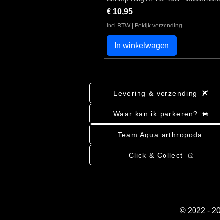
Prijs
€ 10,95
incl.BTW
|
Bekijk verzending
In winkelwagen
Levering & verzending
Waar kan ik parkeren?
Team Aqua arthropoda
Click & Collect
© 2022 - 2