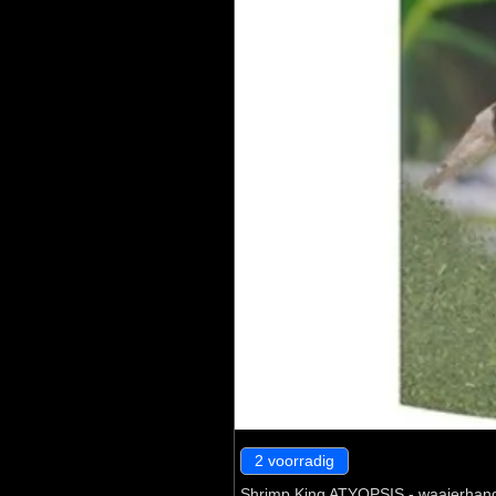
2 voorradig
Shrimp King ATYOPSIS - waaierhan