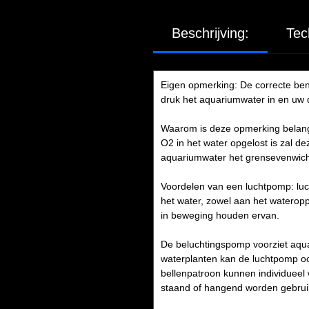
Beschrijving:
Tec
Eigen opmerking: De correcte be
druk het aquariumwater in en uw di
Waarom is deze opmerking belangr
O2 in het water opgelost is zal d
aquariumwater het grensevenwicht 
Voordelen van een luchtpomp: luch
het water, zowel aan het wateropp
in beweging houden ervan.
De beluchtingspomp voorziet aqu
waterplanten kan de luchtpomp ook
bellenpatroon kunnen individueel
staand of hangend worden gebruikt