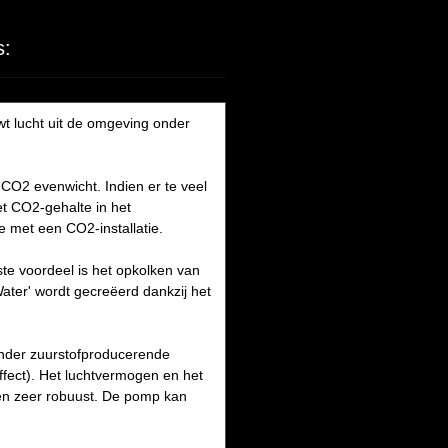
s:
 lucht uit de omgeving onder
CO2 evenwicht. Indien er te veel
et CO2-gehalte in het
e met een CO2-installatie.
ste voordeel is het opkolken van
Water' wordt gecreëerd dankzij het
onder zuurstofproducerende
ffect). Het luchtvermogen en het
 en zeer robuust. De pomp kan