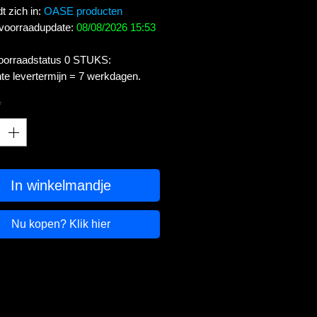
t zich in:
OASE producten
 voorraadupdate:
08/08/2026 15:53
voorraadstatus 0 STUKS:
te levertermijn = 7 werkdagen.
*
In winkelmandje
Nu kopen? Klik hier