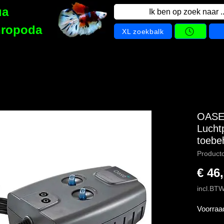
ua
Ik ben op zoek naar ..
hropoda
XL zoekbalk
OASE
Lucht
toebe
Product
€ 46
incl.BT
Voorraa