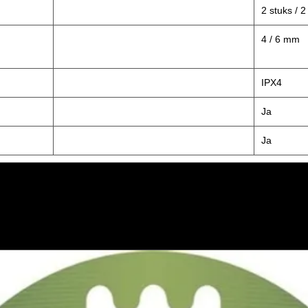
2 stuks / 
4 / 6 mm
IPX4
Ja
Ja