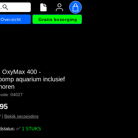
.
Overzicht
Gratis bezorging
 OxyMax 400 -
pomp aquarium inclusief
horen
code: 04027
Prijs
,95
W
|
Bekijk verzending
dstatus:
✅
1 STUKS