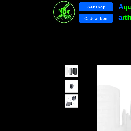
A
q
Webshop
a
rt
Cadeaubon