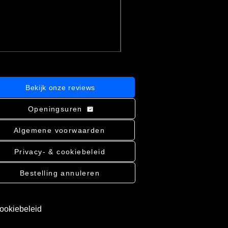
Prijs
€ 3,71
incl.BTW
|
Bekijk verzending
In winkelwagen
Bekijk onze reviews
Openingsuren
Algemene voorwaarden
Privacy- & cookiebeleid
Bestelling annuleren
cookiebeleid