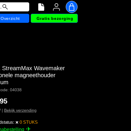
.
Overzicht
Gratis bezorging
 StreamMax Wavemaker
ionele magneethouder
ium
code: 04038
Prijs
,95
W
|
Bekijk verzending
dstatus:
0 STUKS
❌
✈
nabestelling