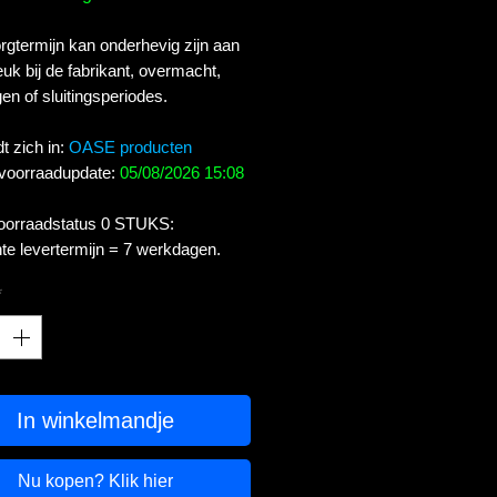
gtermijn kan onderhevig zijn aan
uk bij de fabrikant, overmacht,
en of sluitingsperiodes.
t zich in:
OASE producten
 voorraadupdate:
05/08/2026 15:08
voorraadstatus 0 STUKS:
te levertermijn = 7 werkdagen.
*
In winkelmandje
Nu kopen? Klik hier