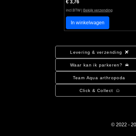
Prijs
€ 3,76
incl.BTW
|
Bekijk verzending
In winkelwagen
Levering & verzending
Waar kan ik parkeren?
Team Aqua arthropoda
Click & Collect
© 2022 - 2