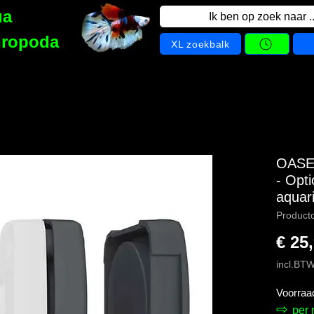
ua
Ik ben op zoek naar ..
hropoda
XL zoekbalk
OASE
- Opt
aquar
Product
€ 25
incl.BT
Voorraa
⇨
per 