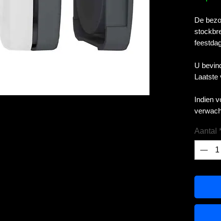
De bezor
stockbre
feestdag
U bevind
Laatste
Indien 
verwach
Aantal