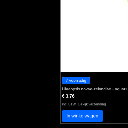
7 voorradig
Lilaeopsis novae-zelandiae - aquari
Prijs
€ 3,76
incl.BTW
|
Bekijk verzending
In winkelwagen