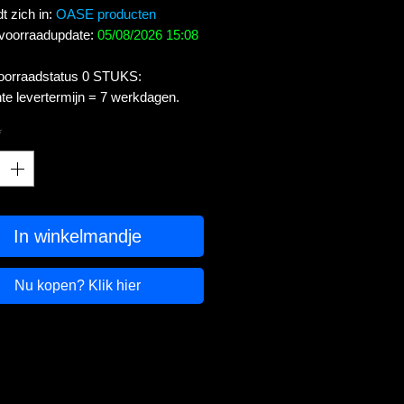
t zich in:
OASE producten
 voorraadupdate:
05/08/2026 15:08
voorraadstatus 0 STUKS:
te levertermijn = 7 werkdagen.
*
In winkelmandje
Nu kopen? Klik hier