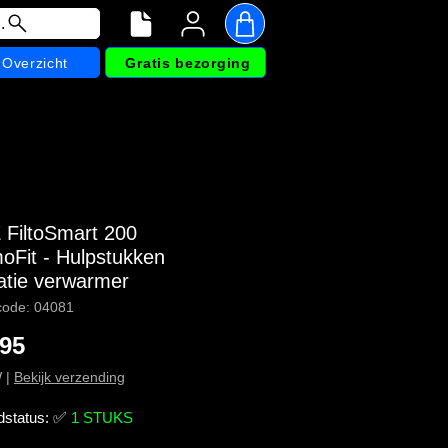
.
Overzicht
Gratis bezorging
FiltoSmart 200
oFit - Hulpstukken
latie verwarmer
code: 04081
Prijs
,95
W
|
Bekijk verzending
dstatus:
✅
1 STUKS