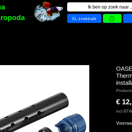
ua
Ik ben op zoek naar ..
hropoda
XL zoekbalk
OASE 
Therm
instal
Product
€ 12
incl.BT
Voorraa