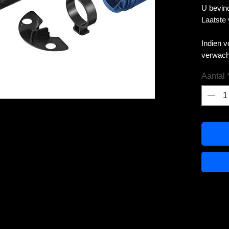
U bevind
Laatste
Indien 
verwach
Aantal