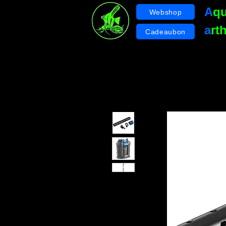
A
q
Webshop
a
rt
Cadeaubon