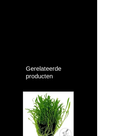
automatische voeders.
Beschikbare pelletgroottes: XS (0,8
mm), Small (2,0 mm), Medium (3,0
mm) & Large (4,0 mm).
Langzaam zinkende pellets.
Eigenschappen:
0.8 mm grootte korrelvoer. Voor vissen
van 1.5 cm of groter.
Gerelateerde
Samenstelling:
producten
Visfilets, tarwebloem, tarwegluten, krill,
inktvis, geraffineerde visoliën, lecithine,
zeewier, gist, knoflook, spirulina,
geselecteerde aminozuren, vitaminen
(vitamine A, D3, C, E, B1, B2, B3, B5,
B6, B9, B12, H, K3), mineralen,
antioxidanten, carotenoïde pigmenten.
Analytische bestanddelen: